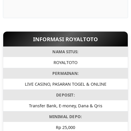
Show More
INFORMASI ROYALTOTO
NAMA SITUS:
ROYALTOTO
PERMAINAN:
LIVE CASINO, PASARAN TOGEL & ONLINE
DEPOSIT:
Transfer Bank, E-money, Dana & Qris
MINIMAL DEPO:
Rp 25,000